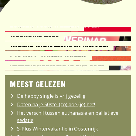
ZORGEN VOOR WELZIJN
WEBINARS 2026
WARME WANDELDAG IN HASSELT
PODCAST 'SAMEN WIJZER'
ALLEENSTAANDEN: APERO SOLO
MEEST GELEZEN
De happy single is vrij gezellig
Daten na je 50ste: (zo) doe (je) het!
Het verschil tussen euthanasie en palliatieve
sedatie
S-Plus Wintervakantie in Oostenrijk