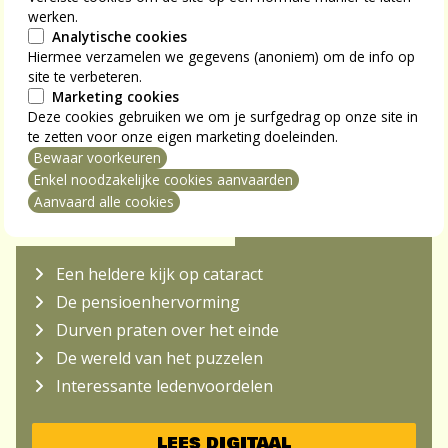
werken.
Analytische cookies
Hiermee verzamelen we gegevens (anoniem) om de info op
site te verbeteren.
Marketing cookies
Deze cookies gebruiken we om je surfgedrag op onze site in
te zetten voor onze eigen marketing doeleinden.
Bewaar voorkeuren
mming intrekken
Enkel noodzakelijke cookies aanvaarden
Aanvaard alle cookies
NU IN S-PLUS MAG
Een heldere kijk op cataract
De pensioenhervorming
Durven praten over het einde
De wereld van het puzzelen
Interessante ledenvoordelen
LEES DIGITAAL