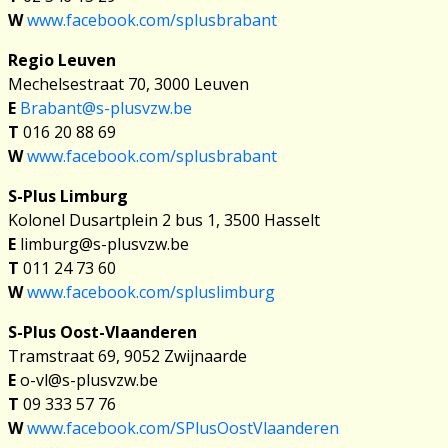
W
www.facebook.com/splusbrabant
Regio Leuven
Mechelsestraat 70, 3000 Leuven
E
Brabant@s-plusvzw.be
T
016 20 88 69
W
www.facebook.com/splusbrabant
S-Plus Limburg
Kolonel Dusartplein 2 bus 1, 3500 Hasselt
E
limburg@s-plusvzw.be
T
011 24 73 60
W
www.facebook.com/spluslimburg
S-Plus Oost-Vlaanderen
Tramstraat 69, 9052 Zwijnaarde
E
o-vl@s-plusvzw.be
T
09 333 57 76
W
www.facebook.com/SPlusOostVlaanderen