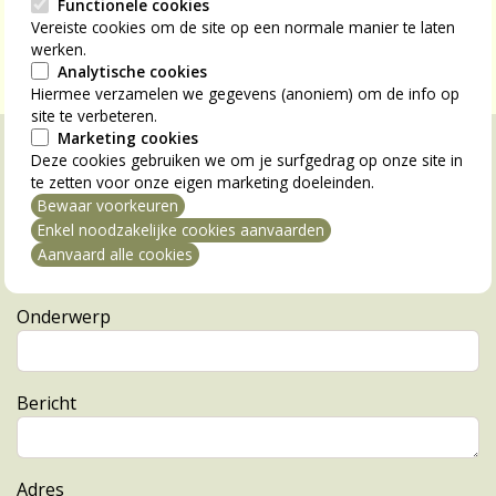
Functionele cookies
CONTACTEER ONS VIA DIT
Vereiste cookies om de site op een normale manier te laten
FORMULIER
werken.
Analytische cookies
Hiermee verzamelen we gegevens (anoniem) om de info op
site te verbeteren.
Marketing cookies
E-mail
Deze cookies gebruiken we om je surfgedrag op onze site in
te zetten voor onze eigen marketing doeleinden.
Bewaar voorkeuren
mming intrekken
Naam afzender
Enkel noodzakelijke cookies aanvaarden
Aanvaard alle cookies
Onderwerp
Bericht
Adres