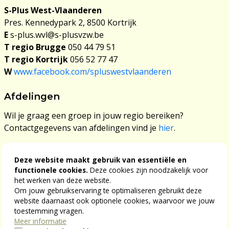
S-Plus West-Vlaanderen
Pres. Kennedypark 2, 8500 Kortrijk
E
s-plus.wvl@s-plusvzw.be
T regio Brugge
050 44 79 51
T regio Kortrijk
056 52 77 47
W
www.facebook.com/spluswestvlaanderen
Afdelingen
Wil je graag een groep in jouw regio bereiken?
Contactgegevens van afdelingen vind je
hier
.
Meldingen of klachten
Deze website maakt gebruik van essentiële en
functionele cookies.
Deze cookies zijn noodzakelijk voor
Heb je een melding over de werking van S-Plus? Het
het werken van deze website.
landelijk secretariaat behandelt deze meldingen of
Om jouw gebruikservaring te optimaliseren gebruikt deze
klachten. Dat kan via
dit klachtenformulier
.
website daarnaast ook optionele cookies, waarvoor we jouw
toestemming vragen.
Meer informatie
WIL JE GRAAG NOG IETS MELDEN?