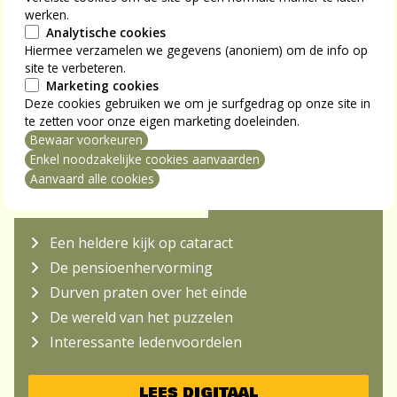
werken.
Analytische cookies
Hiermee verzamelen we gegevens (anoniem) om de info op
site te verbeteren.
Marketing cookies
Deze cookies gebruiken we om je surfgedrag op onze site in
te zetten voor onze eigen marketing doeleinden.
Bewaar voorkeuren
mming intrekken
Enkel noodzakelijke cookies aanvaarden
Aanvaard alle cookies
NU IN S-PLUS MAG
Een heldere kijk op cataract
De pensioenhervorming
Durven praten over het einde
De wereld van het puzzelen
Interessante ledenvoordelen
LEES DIGITAAL