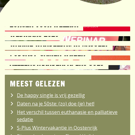
ZORGEN VOOR WELZIJN
WEBINARS 2026
WARME WANDELDAG IN HASSELT
PODCAST 'SAMEN WIJZER'
ALLEENSTAANDEN: APERO SOLO
MEEST GELEZEN
De happy single is vrij gezellig
Daten na je 50ste: (zo) doe (je) het!
Het verschil tussen euthanasie en palliatieve
sedatie
S-Plus Wintervakantie in Oostenrijk