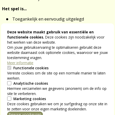
Het spel is...
Toegankelijk en eenvoudig uitgelegd
Interactief en verbindend
Deze website maakt gebruik van essentiële en
Praktisch en herkenbaar
functionele cookies.
Deze cookies zijn noodzakelijk voor
het werken van deze website.
Prijs
Om jouw gebruikservaring te optimaliseren gebruikt deze
website daarnaast ook optionele cookies, waarvoor we jouw
10 euro
toestemming vragen.
Meer informatie
Maar indien je aan onderstaande voorwaarden voldoet,
Functionele cookies
kan het spel gratis uitgeleend worden:
Vereiste cookies om de site op een normale manier te laten
werken.
foto’s van tijdens het spel worden bezorgd aan een
Analytische cookies
Hiermee verzamelen we gegevens (anoniem) om de info op
S-Plusmedewerker
site te verbeteren.
het evaluatieformulier (
online
of op papier) wordt
Marketing cookies
bezorgd aan een S-Plusmedewerker
Deze cookies gebruiken we om je surfgedrag op onze site in
te zetten voor onze eigen marketing doeleinden.
Het spel kan opgehaald worden op het regionaal
Bewaar voorkeuren