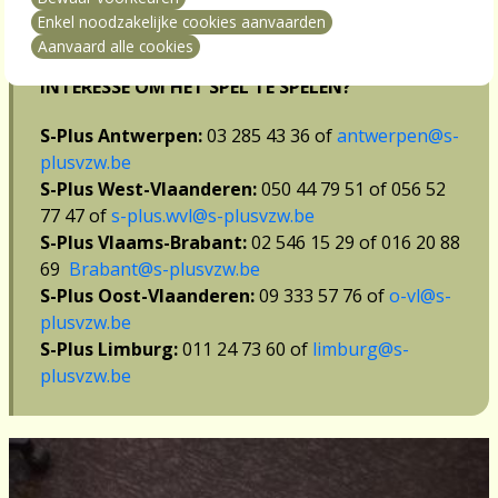
mming intrekken
secretariaat van je provincie na reservatie
Enkel noodzakelijke cookies aanvaarden
Aanvaard alle cookies
Interesse om het spel te spelen?
S-Plus Antwerpen:
03 285 43 36 of
antwerpen@s-
plusvzw.be
S-Plus West-Vlaanderen:
050 44 79 51 of 056 52
77 47 of
s-plus.wvl@s-plusvzw.be
S-Plus Vlaams-Brabant:
02 546 15 29 of 016 20 88
69
Brabant@s-plusvzw.be
S-Plus Oost-Vlaanderen:
09 333 57 76 of
o-vl@s-
plusvzw.be
S-Plus Limburg:
011 24 73 60 of
limburg@s-
plusvzw.be