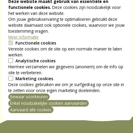
Deze website maakt gebruik van essentiële en
Wanneer:
zaterdag 6 januari 2024 om 11 uur (einde:
functionele cookies.
Deze cookies zijn noodzakelijk voor
12.30 - 13 uur)
het werken van deze website.
Start aan stations:
Brugge, Gent-Sint-Pieters,
Om jouw gebruikservaring te optimaliseren gebruikt deze
Antwerpen-Centraal, Hasselt, Leuven
website daarnaast ook optionele cookies, waarvoor we jouw
Niet onbelangrijk:
S-Plus zorgt voor een banner met
toestemming vragen.
Meer informatie
slogan (zie foto), draag een S-Plushesje, neem een S-
Functionele cookies
Plusvlag of paraplu mee
Vereiste cookies om de site op een normale manier te laten
werken.
© Foto: Stijn Van de Sande
Analytische cookies
Hiermee verzamelen we gegevens (anoniem) om de info op
Download de flyer
site te verbeteren.
Marketing cookies
Sociale actie mobiliteit.pdf
(786.33 KB)
Deze cookies gebruiken we om je surfgedrag op onze site in
te zetten voor onze eigen marketing doeleinden.
Bewaar voorkeuren
mming intrekken
Enkel noodzakelijke cookies aanvaarden
Aanvaard alle cookies