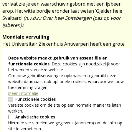
verlaat zie je een waarschuwingsbord met een ijsbeer
erop. Het witte bordje eronder laat weten ‘Gjelder hele
Svalbard’
(n.v.d.r.: Over heel Spitsbergen (pas op voor
ijsberen)).
Mondiale vervuiling
Het Universitair Ziekenhuis Antwerpen heeft een grote
parkeerplaats. Sinds een paar jaar slikt de slagboom
jouw parkeerkaartje niet meer in. Het is de bedoeling dat
Deze website maakt gebruik van essentiële en
functionele cookies.
Deze cookies zijn noodzakelijk voor
je het meeneemt en thuis weggooit. Toch ligt de grond
het werken van deze website.
bezaaid met parkeerkaartjes. Het is onbegrijpelijk hoe lui
Om jouw gebruikservaring te optimaliseren gebruikt deze
en slordig wij zijn en hoe respectloos wij met onze
website daarnaast ook optionele cookies, waarvoor we jouw
leefomgeving omgaan. Dat doet geen hond! Wij wel.
toestemming vragen.
Meer informatie
Door de CO2-vervuiling van de atmosfeer warmt het
Functionele cookies
Noordpoolgebied snel op. Op Spitsbergen is de
Vereiste cookies om de site op een normale manier te laten
werken.
temperatuur in 50 jaar maar liefst 4°C hoger geworden.
Analytische cookies
Hierdoor is er minder zeeijs en vriest de Longyearbyen
Hiermee verzamelen we gegevens (anoniem) om de info op
fjord steeds korter dicht. Dat heeft grote gevolgen voor
site te verbeteren.