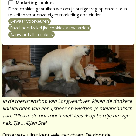
de 300 ijsberen van Spitsbergen. Zouden ze uitsterven?
Marketing cookies
Toch nog niet. Ze hebben hun jacht aangepast en jagen
Deze cookies gebruiken we om je surfgedrag op onze site in
te zetten voor onze eigen marketing doeleinden.
nu ook op rendieren. Of dat echt zal helpen is zeer de
Bewaar voorkeuren
vraag.
mming intrekken
Enkel noodzakelijke cookies aanvaarden
Aanvaard alle cookies
In de toeristenshop van Longyearbyen kijken de donkere
knikkerogen van een ijsbeer op wieltjes, je melancholisch
aan. “Please do not touch me!” lees ik op bordje om zijn
nek. Tja … ©Jan Stel
Onze vervuiling kent vele gezichten. De door de