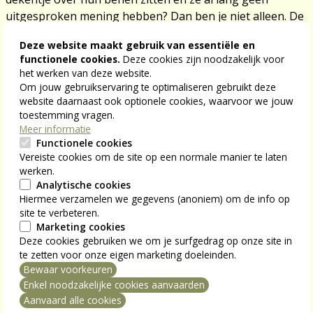
uitgesproken mening hebben? Dan ben je niet alleen. De
meeste 75-plussers ergeren zich te pletter aan de manier
Deze website maakt gebruik van essentiële en
waarop hun generatie wordt voorgesteld, behandeld en
functionele cookies.
Deze cookies zijn noodzakelijk voor
genegeerd. Ann bespreekt dit tijdens een webinar, een
het werken van deze website.
bijeenkomst waar je de lezing online kan volgen en ook
Om jouw gebruikservaring te optimaliseren gebruikt deze
vragen kan stellen.
website daarnaast ook optionele cookies, waarvoor we jouw
toestemming vragen.
Meer informatie
Functionele cookies
Praktische info
Vereiste cookies om de site op een normale manier te laten
werken.
Wanneer:
maandag 26 februari om 19.30 uur
Analytische cookies
(webinar duurt een uurtje)
Hiermee verzamelen we gegevens (anoniem) om de info op
Schrijf je in via deze link. Je krijgt nadien een
site te verbeteren.
mailtje met alle info en een link om het webinar te
Marketing cookies
Deze cookies gebruiken we om je surfgedrag op onze site in
bekijken.
te zetten voor onze eigen marketing doeleinden.
Bewaar voorkeuren
mming intrekken
Enkel noodzakelijke cookies aanvaarden
Aanvaard alle cookies