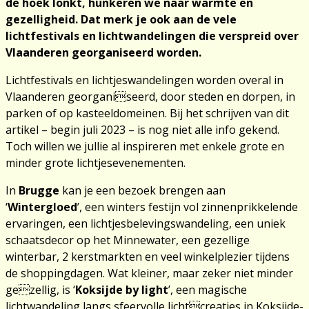
de hoek lonkt, hunkeren we naar warmte en
gezelligheid. Dat merk je ook aan de vele
lichtfestivals en lichtwandelingen die verspreid over
Vlaanderen georganiseerd worden.
Lichtfestivals en lichtjeswandelingen worden overal in
Vlaanderen georganiseerd, door steden en dorpen, in
parken of op kasteeldomeinen. Bij het schrijven van dit
artikel – begin juli 2023 – is nog niet alle info gekend.
Toch willen we jullie al inspireren met enkele grote en
minder grote lichtjesevenementen.
In
Brugge
kan je een bezoek brengen aan
‘
Wintergloed
’, een winters festijn vol zinnenprikkelende
ervaringen, een lichtjesbelevingswandeling, een uniek
schaatsdecor op het Minnewater, een gezellige
winterbar, 2 kerstmarkten en veel winkelplezier tijdens
de shoppingdagen. Wat kleiner, maar zeker niet minder
gezellig, is ‘
Koksijde by light
’, een magische
lichtwandeling langs sfeervolle lichtcreaties in Koksijde-