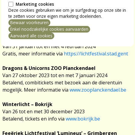
Koksijde by light
Marketing cookies
Van 16 december 2023 tot en met 7 januari 2024, telkens
Deze cookies gebruiken we om je surfgedrag op onze site in
te zetten voor onze eigen marketing doeleinden.
van 16 tot 23 uur
Bewaar voorkeuren
Gratis, meer info via
www.visitkoksijde.be
mming intrekken
Enkel noodzakelijke cookies aanvaarden
Aanvaard alle cookies
Lichtfestival – Gent
Van 31 januari tot en met 4 februari 2024
Gratis, meer informatie via
https://lichtfestival.stad.gent
Dragons & Unicorns ZOO Planckendael
Van 27 oktober 2023 tot en met 7 januari 2024
Betalend, combitickets met bezoek aan de dierentuin
mogelijk. Meer informatie via
www.zooplanckendael.be
Winterlicht – Bokrijk
Van 26 tot en met 30 december 2023
Betalend, tickets en info via
www.bokrijk.be
Feeëriek Lichtfestival ‘Lumineus’ – Grimbergen