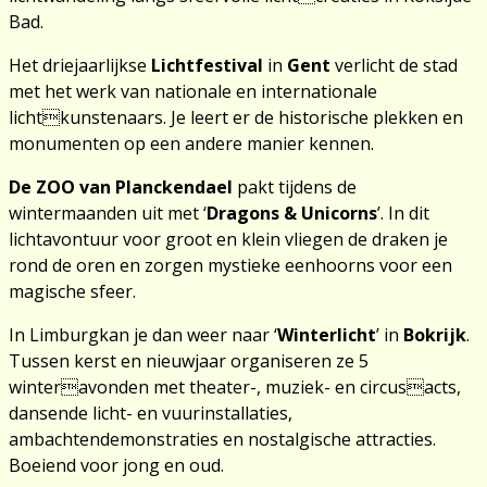
Bad.
Het driejaarlijkse
Lichtfestival
in
Gent
verlicht de stad
met het werk van nationale en internationale
lichtkunstenaars. Je leert er de historische plekken en
monumenten op een andere manier kennen.
De ZOO van Planckendael
pakt tijdens de
wintermaanden uit met ‘
Dragons & Unicorns
’. In dit
lichtavontuur voor groot en klein vliegen de draken je
rond de oren en zorgen mystieke eenhoorns voor een
magische sfeer.
In Limburg
kan je dan weer naar ‘
Winterlicht
’ in
Bokrijk
.
Tussen kerst en nieuwjaar organiseren ze 5
winteravonden met theater-, muziek- en circusacts,
dansende licht- en vuurinstallaties,
ambachtendemonstraties en nostalgische attracties.
Boeiend voor jong en oud.