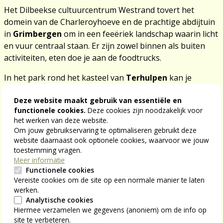
Het Dilbeekse cultuurcentrum Westrand tovert het
domein van de Charleroyhoeve en de prachtige abdijtuin
in
Grimbergen
om in een feeëriek landschap waarin licht
en vuur centraal staan. Er zijn zowel binnen als buiten
activiteiten, eten doe je aan de foodtrucks.
In het park rond het kasteel van
Terhulpen
kan je
opnieuw naar ‘
Lanterna Magica
’. Je wordt
Deze website maakt gebruik van essentiële en
meegenomen naar een echt boswonderland, met
functionele cookies.
Deze cookies zijn noodzakelijk voor
muziek, schaduw- en lichtspel. Je ontdekt de natuur op
het werken van deze website.
een ongeëvenaarde manier en geniet intussen van een
Om jouw gebruikservaring te optimaliseren gebruikt deze
prachtige herfstsymfonie.
website daarnaast ook optionele cookies, waarvoor we jouw
toestemming vragen.
Meer informatie
Praktisch
Functionele cookies
Wintergloed – Brugge
Vereiste cookies om de site op een normale manier te laten
werken.
Van 24 november 2023 tot en met 7 januari 2024
Analytische cookies
Gratis, meer informatie via
www.brugge.be/wintergloed
Hiermee verzamelen we gegevens (anoniem) om de info op
site te verbeteren.