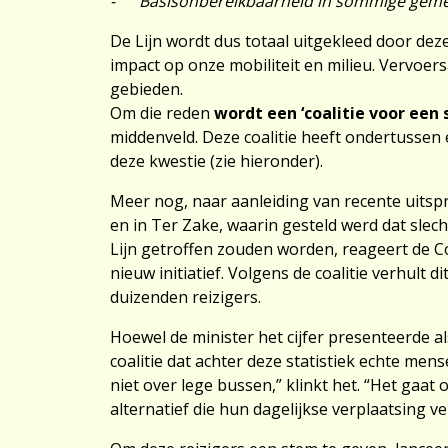
- Basisonbereikbaarheid in sommige gem
De Lijn wordt dus totaal uitgekleed door de
impact op onze mobiliteit en milieu. Vervo
gebieden.
Om die reden
wordt een ‘coalitie voor een
middenveld. Deze coalitie heeft ondertussen 
deze kwestie (zie hieronder).
Meer nog, naar aanleiding van recente uitsp
en in Ter Zake, waarin gesteld werd dat slec
Lijn getroffen zouden worden, reageert de C
nieuw initiatief. Volgens de coalitie verhult d
duizenden reizigers.
Hoewel de minister het cijfer presenteerde a
coalitie dat achter deze statistiek echte men
niet over lege bussen,” klinkt het. “Het gaa
alternatief die hun dagelijkse verplaatsing ve