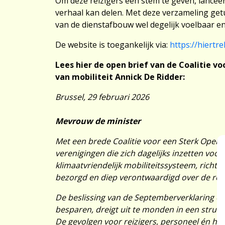
Om deze reizigers een stem te geven, lanceert
verhaal kan delen. Met deze verzameling get
van de dienstafbouw wel degelijk voelbaar en
De website is toegankelijk via:
https://hiertre
Lees hier de open brief van de Coalitie v
van mobiliteit Annick De Ridder:
Brussel, 29 februari 2026
Mevrouw de minister
Met een brede Coalitie voor een Sterk Openb
verenigingen die zich dagelijks inzetten voo
klimaatvriendelijk mobiliteitssysteem, richte
bezorgd en diep verontwaardigd over de rec
De beslissing van de Septemberverklaring om
besparen, dreigt uit te monden in een struc
De gevolgen voor reizigers, personeel én he