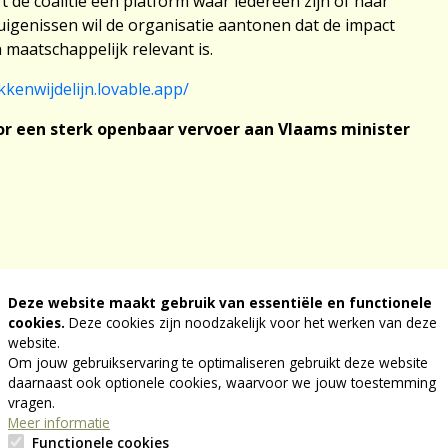
 de coalitie een platform waar iedereen zijn of haar
uigenissen wil de organisatie aantonen dat de impact
 maatschappelijk relevant is.
kkenwijdelijn.lovable.app/
oor een sterk openbaar vervoer aan Vlaams minister
aar Vervoer, bestaande uit organisaties en
Deze website maakt gebruik van essentiële en functionele
r een betrouwbaar, sociaal rechtvaardig en
cookies.
Deze cookies zijn noodzakelijk voor het werken van deze
n wij ons tot u met deze open brief. We zijn zeer
website.
ent aangekondigde besparingen bij De Lijn.
Om jouw gebruikservaring te optimaliseren gebruikt deze website
daarnaast ook optionele cookies, waarvoor we jouw toestemming
 op het aanbod van De Lijn 30 miljoen euro te
vragen.
turele afbouw van het openbaar vervoer in Vlaanderen.
Meer informatie
t klimaat zijn onmiskenbaar en bijzonder zorgwekkend.
Functionele cookies