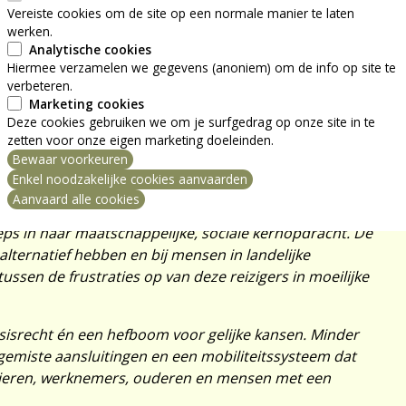
Vereiste cookies om de site op een normale manier te laten
een door u beloofd toekomstgericht groeipad,
werken.
Analytische cookies
 visie om meer mensen richting duurzame mobiliteit te
Hiermee verzamelen we gegevens (anoniem) om de info op site te
ovenop de 30 miljoen euro van de Septemberverklaring
verbeteren.
g van 5,5 miljoen euro.
Marketing cookies
Deze cookies gebruiken we om je surfgedrag op onze site in te
ragen zullen voelbaar zijn in het dagelijks leven:
zetten voor onze eigen marketing doeleinden.
der kansen om de klimaatdoelstellingen te halen en
Bewaar voorkeuren
ng intrekken
of tram betekent meer auto’s op de weg, meer
Enkel noodzakelijke cookies aanvaarden
liteit voor wie geen alternatief heeft.
Aanvaard alle cookies
ps in haar maatschappelijke, sociale kernopdracht. De
 alternatief hebben en bij mensen in landelijke
ussen de frustraties op van deze reizigers in moeilijke
asisrecht én een hefboom voor gelijke kansen. Minder
emiste aansluitingen en een mobiliteitssysteem dat
olieren, werknemers, ouderen en mensen met een