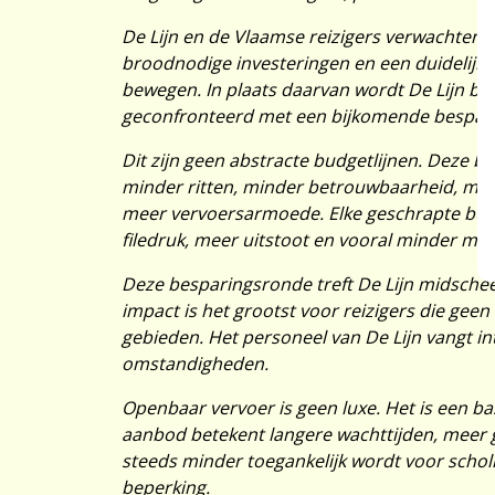
De Lijn en de Vlaamse reizigers verwachten 
broodnodige investeringen en een duidelijke
bewegen. In plaats daarvan wordt De Lijn b
geconfronteerd met een bijkomende besparin
Dit zijn geen abstracte budgetlijnen. Deze bed
minder ritten, minder betrouwbaarheid, min
Toestemmi
meer vervoersarmoede. Elke geschrapte bus 
filedruk, meer uitstoot en vooral minder mobi
Deze besparingsronde treft De Lijn midschee
impact is het grootst voor reizigers die geen
gebieden. Het personeel van De Lijn vangt int
omstandigheden.
Openbaar vervoer is geen luxe. Het is een b
aanbod betekent langere wachttijden, meer g
steeds minder toegankelijk wordt voor sch
beperking.