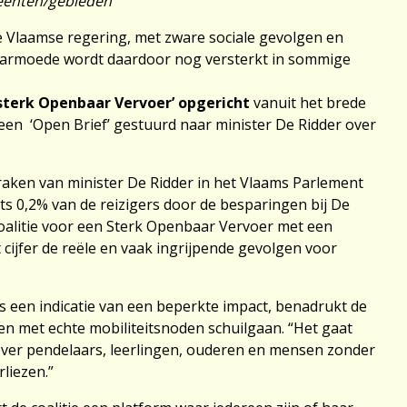
eenten/gebieden
ze Vlaamse regering, met zware sociale gevolgen en
ersarmoede wordt daardoor nog versterkt in sommige
 sterk Openbaar Vervoer’ opgericht
vanuit het brede
een ‘Open Brief’ gestuurd naar minister De Ridder over
raken van minister De Ridder in het Vlaams Parlement
hts 0,2% van de reizigers door de besparingen bij De
oalitie voor een Sterk Openbaar Vervoer met een
it cijfer de reële en vaak ingrijpende gevolgen voor
ls een indicatie van een beperkte impact, benadrukt de
sen met echte mobiliteitsnoden schuilgaan. “Het gaat
t over pendelaars, leerlingen, ouderen en mensen zonder
rliezen.”