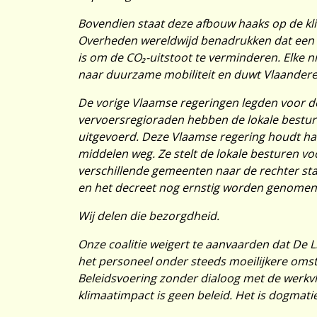
Bovendien staat deze afbouw haaks op de klim
Overheden wereldwijd benadrukken dat een s
is om de CO₂-uitstoot te verminderen. Elke n
naar duurzame mobiliteit en duwt Vlaanderen
De vorige Vlaamse regeringen legden voor de
vervoersregioraden hebben de lokale bestur
uitgevoerd. Deze Vlaamse regering houdt ha
middelen weg. Ze stelt de lokale besturen voo
verschillende gemeenten naar de rechter sta
en het decreet nog ernstig worden genomen
Wij delen die bezorgdheid.
Onze coalitie weigert te aanvaarden dat De Li
het personeel onder steeds moeilijkere omst
Beleidsvoering zonder dialoog met de werkvl
klimaatimpact is geen beleid. Het is dogmati