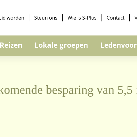
Lid worden
Steun ons
Wie is S-Plus
Contact
Reizen
Lokale groepen
Ledenvoor
komende besparing van 5,5 