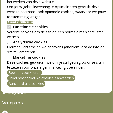
het werken van deze website.
Activiteiten
Om jouw gebruikservaring te optimaliseren gebruikt deze
Reizen
website daarnaast ook optionele cookies, waarvoor we jouw
Lokale groepen
toestemming vragen.
Meer informatie
Ledenvoordelen
Functionele cookies
Vrijwilligers
Vereiste cookies om de site op een normale manier te laten
werken.
Blog
Analytische cookies
Hiermee verzamelen we gegevens (anoniem) om de info op
S-Plus
site te verbeteren.
Marketing cookies
Lid worden
Deze cookies gebruiken we om je surfgedrag op onze site in
Steun ons
te zetten voor onze eigen marketing doeleinden.
Wie is S-Plus
Bewaar voorkeuren
mming intrekken
Enkel noodzakelijke cookies aanvaarden
Contact
Aanvaard alle cookies
Vacatures
Magazine
Volg ons