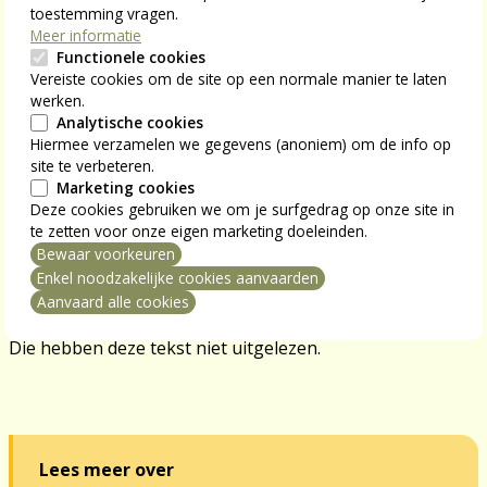
tijd. De meesten staan op hun achterste poten en zouden
toestemming vragen.
zelfs gewelddadig worden, als er ook maar een
Meer informatie
Functionele cookies
schrammetje op hun auto komt. Maar terzelfder tijd
Vereiste cookies om de site op een normale manier te laten
hebben ze geen respect voor de
werken.
gemeenschapsgoederen. Zie onze treinen, gebouwen,
Analytische cookies
muren en dus ook boeken. Mijn overtuiging is dat we dat
Hiermee verzamelen we gegevens (anoniem) om de info op
besef moeten terugkrijgen. Dat alles wat van de
site te verbeteren.
Marketing cookies
gemeenschap is, ook van ons is. Niet anoniem, niet
Deze cookies gebruiken we om je surfgedrag op onze site in
waardeloos omdat het van niemand specifiek is. Het is
te zetten voor onze eigen marketing doeleinden.
van en voor iedereen. Als we met z’n allen nu proberen
Bewaar voorkeuren
mming intrekken
dat wat van iedereen is, ook te respecteren en te
Enkel noodzakelijke cookies aanvaarden
bewaren, dan zijn we een stap verder in de beschaving.
Aanvaard alle cookies
Maar misschien zijn sommigen de beschaving al voorbij.
Die hebben deze tekst niet uitgelezen.
Lees meer over