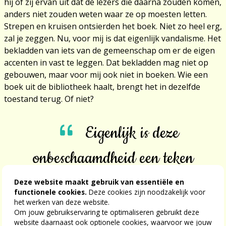
hij of zij ervan uit dat de lezers die daarna zouden komen,
anders niet zouden weten waar ze op moesten letten.
Strepen en kruisen ontsierden het boek. Niet zo heel erg,
zal je zeggen. Nu, voor mij is dat eigenlijk vandalisme. Het
bekladden van iets van de gemeenschap om er de eigen
accenten in vast te leggen. Dat bekladden mag niet op
gebouwen, maar voor mij ook niet in boeken. Wie een
boek uit de bibliotheek haalt, brengt het in dezelfde
toestand terug. Of niet?
Eigenlijk is deze
onbeschaamdheid een teken
van onze tijd
Deze website maakt gebruik van essentiële en
functionele cookies.
Deze cookies zijn noodzakelijk voor
het werken van deze website.
Om jouw gebruikservaring te optimaliseren gebruikt deze
Eigenlijk is deze onbeschaamdheid een teken van onze
website daarnaast ook optionele cookies, waarvoor we jouw