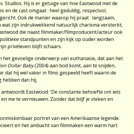
s. Studios. Hij is er getuige van hoe Eastwood met de
 en de cast omgaat : heel geduldig, respectvol,
gericht. Ook de manier waarop hij praat : langzaam,
m wat zijn indrukwekkend natuurlijk charisma versterkt,
astwood die naast filmmaker/filmproducent/acteur ook
n politieke standpunten en zijn kijk op ouder worden
ijn privéleven blijft schaars.
om het gevoelige onderwerp van euthanasie, dat aan het
lion Dollar Baby
(2004) aan bod komt, aan te snijden,
ar dat hij wel vaker in films gespeeld heeft waarin de
 hebben dan hij.
 antwoordt Eastwood: 'De constante behoefte om iets
 en me te vernieuwen. Zonder dat blijf je steken en
 onmiskenbaar portret van een Amerikaanse legende.
ecieert en het ambacht van filmmaken een warm hart