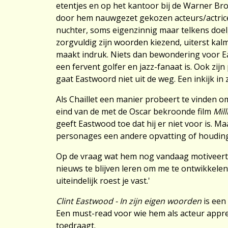
etentjes en op het kantoor bij de Warner Bro
door hem nauwgezet gekozen acteurs/actrices
nuchter, soms eigenzinnig maar telkens doel
zorgvuldig zijn woorden kiezend, uiterst kal
maakt indruk. Niets dan bewondering voor E
een fervent golfer en jazz-fanaat is. Ook zij
gaat Eastwoord niet uit de weg. Een inkijk in z
Als Chaillet een manier probeert te vinden 
eind van de met de Oscar bekroonde film
Mil
geeft Eastwood toe dat hij er niet voor is. Ma
personages een andere opvatting of houding
Op de vraag wat hem nog vandaag motiveert
nieuws te blijven leren om me te ontwikkelen
uiteindelijk roest je vast.'
Clint Eastwood - In zijn eigen woorden
is een
Een must-read voor wie hem als acteur appr
toedraagt.