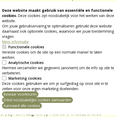
groeide hij uit tot een van de invloedrijkste filmmakers
es) van de afgelopen decennia.
Deze website maakt gebruik van essentiële en functionele
cookies.
Deze cookies zijn noodzakelijk voor het werken van deze
website.
al klaar is, is hij niet meer van
Om jouw gebruikservaring te optimaliseren gebruikt deze website
daarnaast ook optionele cookies, waarvoor we jouw toestemming
vragen.
ubliek is onvoorspelbaar en wat
Meer informatie
Functionele cookies
an er niets meer aan doen
Vereiste cookies om de site op een normale manier te laten
werken.
Analytische cookies
Hiermee verzamelen we gegevens (anoniem) om de info op site te
ste ontmoeting met Eastwood. Het is begin 1987, in het
verbeteren.
n jaar eerder burgemeester werd. Zijn eerste vraag aan
Marketing cookies
Deze cookies gebruiken we om je surfgedrag op onze site in te
ase van
Heartbreak Ridge
in Frankrijk. 'Als een film
zetten voor onze eigen marketing doeleinden.
e smaak van het publiek is onvoorspelbaar en wat het
Bewaar voorkeuren
 Ik moet verder met iets anders', - dixit Eastwood. Een
ng intrekken
Enkel noodzakelijke cookies aanvaarden
rmaals in verschillende varianten zal herhalen.
Aanvaard alle cookies
ken) zijn aanwezigheid op meerdere filmsets, diverse