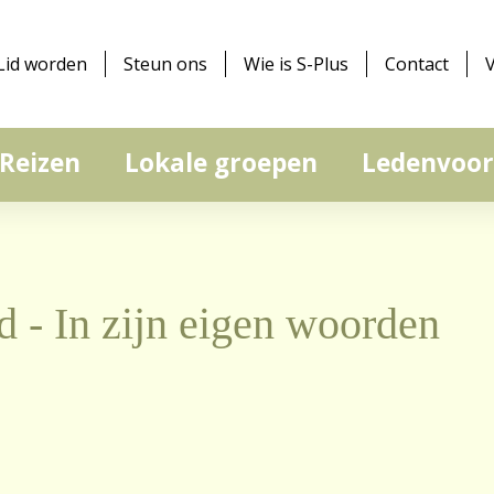
Lid worden
Steun ons
Wie is S-Plus
Contact
Reizen
Lokale groepen
Ledenvoor
 - In zijn eigen woorden