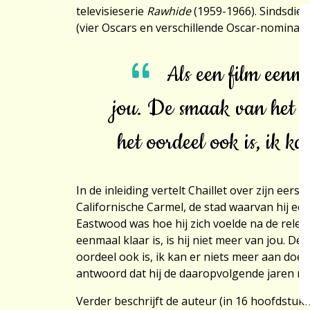
televisieserie
Rawhide
(1959-1966). Sindsdien 
(vier Oscars en verschillende Oscar-nominati
Als een film eenma
jou. De smaak van het p
het oordeel ook is, ik k
In de inleiding vertelt Chaillet over zijn eer
Californische Carmel, de stad waarvan hij ee
Eastwood was hoe hij zich voelde na de rele
eenmaal klaar is, is hij niet meer van jou. D
oordeel ook is, ik kan er niets meer aan doen.
Toestemmi
antwoord dat hij de daaropvolgende jaren mee
Verder beschrijft de auteur (in 16 hoofdstuk