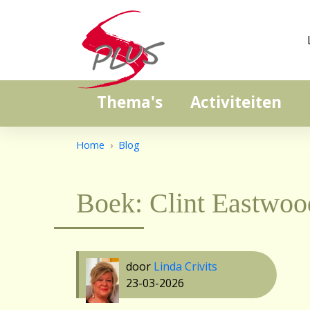
Thema's
Activiteiten
Home
Blog
Boek: Clint Eastwood
door
Linda Crivits
23-03-2026