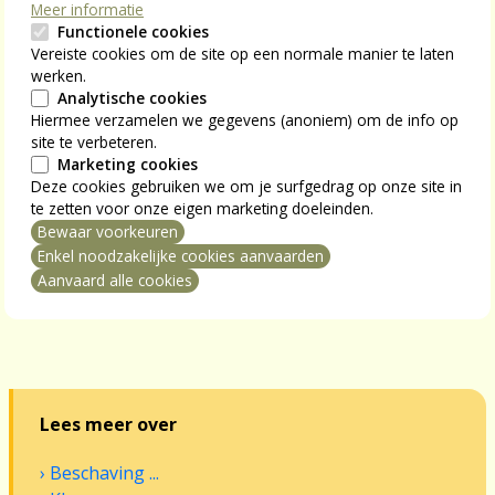
achter ons gelaten en straks kunnen we weer vertellen
Meer informatie
Functionele cookies
hoeveel lentes we tellen. Wat hebben we meer nodig? Dit
Vereiste cookies om de site op een normale manier te laten
alles nog eens te mogen beleven, het losbarsten van de
werken.
groei op de velden en in de bomen. Natuurlijk, het loopt
Analytische cookies
allemaal niet meer zo vlot en gemakkelijk. Het kraakt en
Hiermee verzamelen we gegevens (anoniem) om de info op
sleept wat meer, maar ik herhaal: we zijn er nog! Wat er
site te verbeteren.
Marketing cookies
ook in onze weg komt, laten we tenminste hiervan
Deze cookies gebruiken we om je surfgedrag op onze site in
genieten. Elk jaar begint alles opnieuw, onvermijdelijk.
te zetten voor onze eigen marketing doeleinden.
Maar het heeft enkel zin, als wij er zelf nog bij zijn.
Bewaar voorkeuren
mming intrekken
Daarom moeten we zoveel als we kunnen het leven
Enkel noodzakelijke cookies aanvaarden
omarmen. Met dit tekstje krijg je van mij alvast een grote
Aanvaard alle cookies
knuffel!
Lees meer over
Beschaving ...