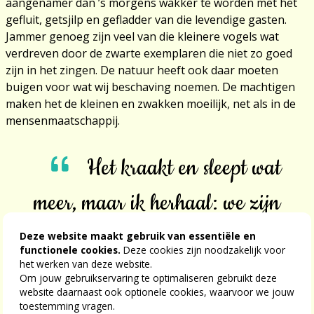
aangenamer dan ’s morgens wakker te worden met het
gefluit, getsjilp en gefladder van die levendige gasten.
Jammer genoeg zijn veel van die kleinere vogels wat
verdreven door de zwarte exemplaren die niet zo goed
zijn in het zingen. De natuur heeft ook daar moeten
buigen voor wat wij beschaving noemen. De machtigen
maken het de kleinen en zwakken moeilijk, net als in de
mensenmaatschappij.
Het kraakt en sleept wat
meer, maar ik herhaal: we zijn
er nog!
Deze website maakt gebruik van essentiële en
functionele cookies.
Deze cookies zijn noodzakelijk voor
het werken van deze website.
Om jouw gebruikservaring te optimaliseren gebruikt deze
En dan, ja, dan het blije nieuws: we zijn er nog! U die dit
website daarnaast ook optionele cookies, waarvoor we jouw
leest en ik die dit schrijf, wij hebben de winter nog eens
toestemming vragen.