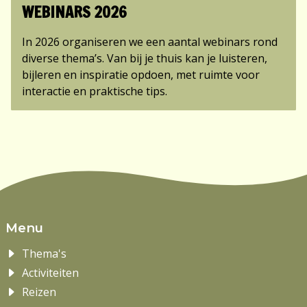
WEBINARS 2026
In 2026 organiseren we een aantal webinars rond
diverse thema’s. Van bij je thuis kan je luisteren,
bijleren en inspiratie opdoen, met ruimte voor
interactie en praktische tips.
Menu
Thema's
Activiteiten
Reizen