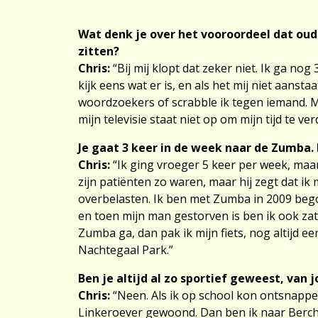
Wat denk je over het vooroordeel dat oud
zitten?
Chris:
“Bij mij klopt dat zeker niet. Ik ga nog
kijk eens wat er is, en als het mij niet aanstaa
woordzoekers of scrabble ik tegen iemand. Mij
mijn televisie staat niet op om mijn tijd te ver
Je gaat 3 keer in de week naar de Zumba. I
Chris:
“Ik ging vroeger 5 keer per week, maar 
zijn patiënten zo waren, maar hij zegt dat i
overbelasten. Ik ben met Zumba in 2009 begon
en toen mijn man gestorven is ben ik ook za
Zumba ga, dan pak ik mijn fiets, nog altijd e
Nachtegaal Park.”
Ben je altijd al zo sportief geweest, van 
Chris:
“Neen. Als ik op school kon ontsnappen
Linkeroever gewoond. Dan ben ik naar Berc