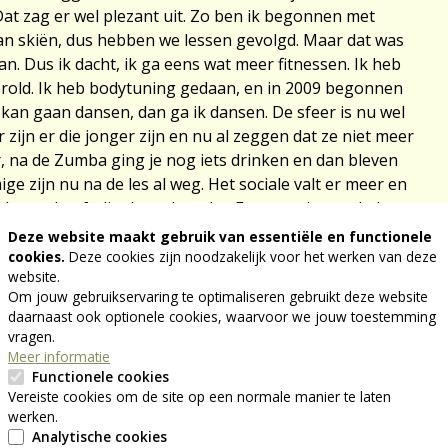
 zag er wel plezant uit. Zo ben ik begonnen met
n skiën, dus hebben we lessen gevolgd. Maar dat was
 van. Dus ik dacht, ik ga eens wat meer fitnessen. Ik heb
gerold. Ik heb bodytuning gedaan, en in 2009 begonnen
 kan gaan dansen, dan ga ik dansen. De sfeer is nu wel
 zijn er die jonger zijn en nu al zeggen dat ze niet meer
, na de Zumba ging je nog iets drinken en dan bleven
ge zijn nu na de les al weg. Het sociale valt er meer en
 ene heeft dit, de andere dat. Een paar jaar geleden
g ben ik uit revalidatie gekomen en maandag ben ik
Deze website maakt gebruik van essentiële en functionele
emaal geen last van gehad. Ze zeggen: hoe beter je
cookies.
Deze cookies zijn noodzakelijk voor het werken van deze
website.
Om jouw gebruikservaring te optimaliseren gebruikt deze website
daarnaast ook optionele cookies, waarvoor we jouw toestemming
vragen.
wel aan mijn 10 000 stappen, als
Meer informatie
Functionele cookies
 meer is
Vereiste cookies om de site op een normale manier te laten
werken.
Analytische cookies