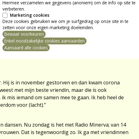
Hiermee verzamelen we gegevens (anoniem) om de info op site te
verbeteren.
s het wat ambetant, in 30 graden gaan wandelen. Aan
Marketing cookies
ik wel mijn 10000 stappen, als het niet meer is. Als ik
Deze cookies gebruiken we om je surfgedrag op onze site in te
zetten voor onze eigen marketing doeleinden.
heb 1 keer nordic walking gedaan, maar dat deed ik niet
Bewaar voorkeuren
en ga wandelen als steun.”
ng intrekken
Enkel noodzakelijke cookies aanvaarden
mode?
Aanvaard alle cookies
es. Ik heb altijd naar de mode gekeken: smalle of brede
r. Hij is in november gestorven en dan kwam corona
eest met mijn beste vriendin, maar die is ook
an, ik mis iemand om samen mee te gaan. Ik heb heel de
erdom voor (lacht).”
n en dansen. Nu zondag is het met Radio Minerva; van 14
vrouwen. Dat is tegenwoordig zo. Ik ga met vriendinnen