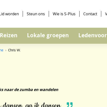
Lid worden
Steun ons
Wie is S-Plus
Contact
Reizen
Lokale groepen
Ledenvoor
me
Chris W.
ijks naar de zumba en wandelen
n dansen, ga ik dansen