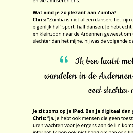
en we amuseren ons.”
Wat vind je zo plezant aan Zumba?
Chris:
“Zumba is niet alleen dansen, het zijn 
eigenlijk half sport, half dansen. Je hebt ech
en kleinzoon naar de Ardennen geweest om t
slechter dan het mijne, hij was de volgende dag
Ik ben laatst me
wandelen in de Ardennen
veel slechter
Je zit soms op je iPad. Ben je digitaal da
Chris:
“Ja. Je hebt ook mensen die geen toest
uren wachten voor je ergens aan de lijn komt
internet. Ik ben ook niet bang om aan een kn