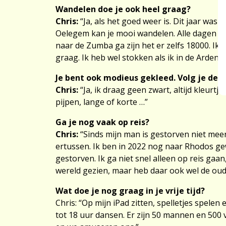
Wandelen doe je ook heel graag?
Chris:
“Ja, als het goed weer is. Dit jaar wa
Oelegem kan je mooi wandelen. Alle dagen heb 
naar de Zumba ga zijn het er zelfs 18000. Ik 
graag. Ik heb wel stokken als ik in de Ardenn
Toestemmi
Je bent ook modieus gekleed. Volg je de 
Chris:
“Ja, ik draag geen zwart, altijd kleurtj
pijpen, lange of korte …”
Ga je nog vaak op reis?
Chris:
“Sinds mijn man is gestorven niet mee
ertussen. Ik ben in 2022 nog naar Rhodos gew
gestorven. Ik ga niet snel alleen op reis ga
wereld gezien, maar heb daar ook wel de oud
Wat doe je nog graag in je vrije tijd?
Chris: “Op mijn iPad zitten, spelletjes spele
tot 18 uur dansen. Er zijn 50 mannen en 500 