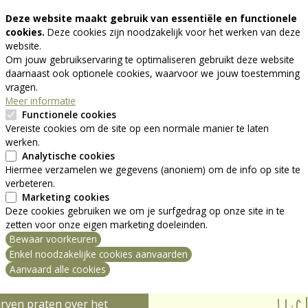
ALLEENSTAANDEN: APERO SOLO
Deze website maakt gebruik van essentiële en functionele
M
cookies.
Deze cookies zijn noodzakelijk voor het werken van deze
website.
Om jouw gebruikservaring te optimaliseren gebruikt deze website
daarnaast ook optionele cookies, waarvoor we jouw toestemming
vragen.
Meer informatie
Functionele cookies
Vereiste cookies om de site op een normale manier te laten
werken.
Analytische cookies
Hiermee verzamelen we gegevens (anoniem) om de info op site te
verbeteren.
Marketing cookies
Deze cookies gebruiken we om je surfgedrag op onze site in te
zetten voor onze eigen marketing doeleinden.
N S-PLUS MAG
Altijd mee met
Bewaar voorkeuren
ng intrekken
Enkel noodzakelijke cookies aanvaarden
verhalen? Ontde
n heldere kijk op cataract
Aanvaard alle cookies
 pensioenhervorming
rven praten over het