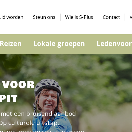
Lid worden
Steun ons
Wie is S-Plus
Contact
Reizen
Lokale groepen
Ledenvoor
 voor
pit
g met een bruisend aanbod
Op culturele uitstap,
olgen, mee op reis of gewoon