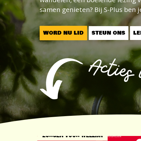
samen genieten? Bij S-Plus ben 
WORD NU LID
STEUN ONS
L
ZORGEN VOOR WELZIJN