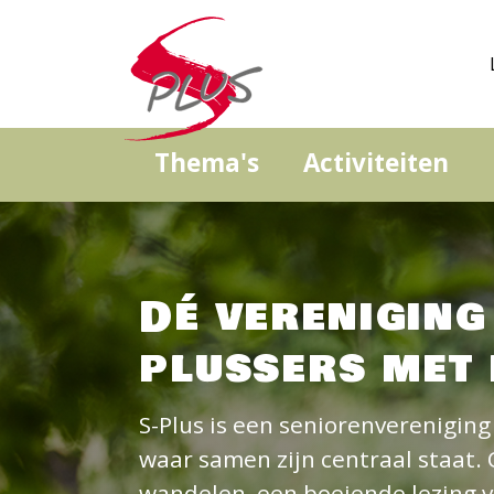
Thema's
Activiteiten
Dé vereniging
plussers met 
S-Plus is een seniorenverenigin
waar samen zijn centraal staat. 
wandelen, een boeiende lezing v