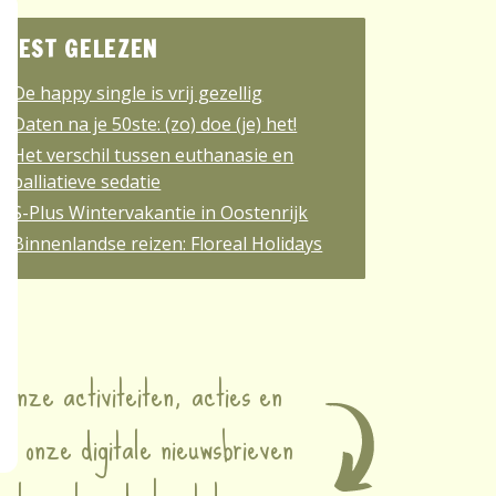
EEST GELEZEN
De happy single is vrij gezellig
Daten na je 50ste: (zo) doe (je) het!
Het verschil tussen euthanasie en
palliatieve sedatie
S-Plus Wintervakantie in Oostenrijk
Binnenlandse reizen: Floreal Holidays
 onze activiteiten, acties en
k onze digitale nieuwsbrieven