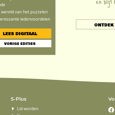
en blijf
nde
 wereld van het puzzelen
teressante ledenvoordelen
ONTDEK 
LEES DIGITAAL
VORIGE EDITIES
S-Plus
Vo
Lid worden