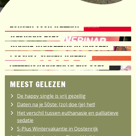
ZORGEN VOOR WELZIJN
WEBINARS 2026
WARME WANDELDAG IN HASSELT
PODCAST 'SAMEN WIJZER'
ALLEENSTAANDEN: APERO SOLO
MEEST GELEZEN
De happy single is vrij gezellig
Daten na je 50ste: (zo) doe (je) het!
Het verschil tussen euthanasie en palliatieve
sedatie
S-Plus Wintervakantie in Oostenrijk