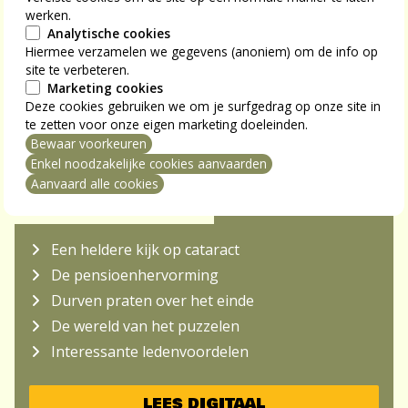
werken.
Analytische cookies
Hiermee verzamelen we gegevens (anoniem) om de info op
site te verbeteren.
Marketing cookies
Deze cookies gebruiken we om je surfgedrag op onze site in
te zetten voor onze eigen marketing doeleinden.
Bewaar voorkeuren
mming intrekken
Enkel noodzakelijke cookies aanvaarden
Aanvaard alle cookies
NU IN S-PLUS MAG
Een heldere kijk op cataract
De pensioenhervorming
Durven praten over het einde
De wereld van het puzzelen
Interessante ledenvoordelen
LEES DIGITAAL