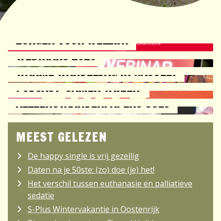
ZORGEN VOOR WELZIJN
WEBINARS 2026
WARME WANDELDAG IN HASSELT
PODCAST 'SAMEN WIJZER'
ALLEENSTAANDEN: APERO SOLO
MEEST GELEZEN
De happy single is vrij gezellig
Daten na je 50ste: (zo) doe (je) het!
Het verschil tussen euthanasie en palliatieve
sedatie
S-Plus Wintervakantie in Oostenrijk