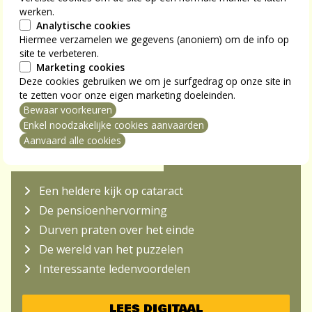
werken.
Analytische cookies
Hiermee verzamelen we gegevens (anoniem) om de info op
site te verbeteren.
Marketing cookies
Deze cookies gebruiken we om je surfgedrag op onze site in
te zetten voor onze eigen marketing doeleinden.
Bewaar voorkeuren
mming intrekken
Enkel noodzakelijke cookies aanvaarden
Aanvaard alle cookies
NU IN S-PLUS MAG
Een heldere kijk op cataract
De pensioenhervorming
Durven praten over het einde
De wereld van het puzzelen
Interessante ledenvoordelen
LEES DIGITAAL