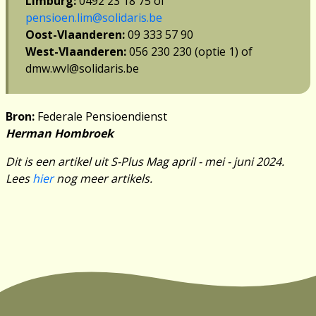
Limburg:
0492 23 18 75 of
pensioen.lim@solidaris.be
Oost-Vlaanderen:
09 333 57 90
West-Vlaanderen:
056 230 230 (optie 1) of
dmw.wvl@solidaris.be
Bron:
Federale Pensioendienst
Herman Hombroek
Dit is een artikel uit S-Plus Mag april - mei - juni 2024.
Lees
hier
nog meer artikels.