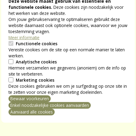
van toepassing als
Deze website maakt gebruik van essentiële en
functionele cookies.
Deze cookies zijn noodzakelijk voor
je overleden huwelijkspartner
al met pensioen
was
het werken van deze website.
Om jouw gebruikservaring te optimaliseren gebruikt deze
en dat rustpensioen is ingegaan tussen januari
website daarnaast ook optionele cookies, waarvoor we jouw
2023 en januari 2033.
toestemming vragen.
je partner
nog niet met pensioen
was en
Meer informatie
overleden is vóór 1 januari 2033, en je
Functionele cookies
Vereiste cookies om de site op een normale manier te laten
overlevingspensioen ingaat na 31 december 2022.
werken.
Analytische cookies
Hiermee verzamelen we gegevens (anoniem) om de info op
Het recht op het
site te verbeteren.
Marketing cookies
gewaarborgd minimumpensioen
Deze cookies gebruiken we om je surfgedrag op onze site in
te zetten voor onze eigen marketing doeleinden.
voor onthaalouders wordt
Bewaar voorkeuren
mming intrekken
Enkel noodzakelijke cookies aanvaarden
Aanvaard alle cookies
soepeler