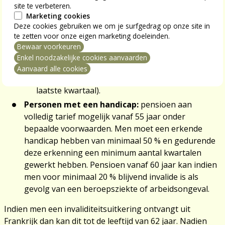
gewerkt voor het einde van het kalenderjaar van
site te verbeteren.
je 20e verjaardag (of 4 als je geboren bent in het
Marketing cookies
Deze cookies gebruiken we om je surfgedrag op onze site in
laatste kwartaal).
te zetten voor onze eigen marketing doeleinden.
Pensioen vanaf 63 jaar bij tewerkstelling vóór de
Bewaar voorkeuren
mming intrekken
leeftijd van 21 jaar mits 5 kwartalen te hebben
Enkel noodzakelijke cookies aanvaarden
gewerkt voor het einde van het kalenderjaar van
Aanvaard alle cookies
je 20e verjaardag (of 4 als je geboren bent in het
laatste kwartaal).
Personen met een handicap:
pensioen aan
volledig tarief mogelijk vanaf 55 jaar onder
bepaalde voorwaarden. Men moet een erkende
handicap hebben van minimaal 50 % en gedurende
deze erkenning een minimum aantal kwartalen
gewerkt hebben. Pensioen vanaf 60 jaar kan indien
men voor minimaal 20 % blijvend invalide is als
gevolg van een beroepsziekte of arbeidsongeval.
Indien men een invaliditeitsuitkering ontvangt uit
Frankrijk dan kan dit tot de leeftijd van 62 jaar. Nadien