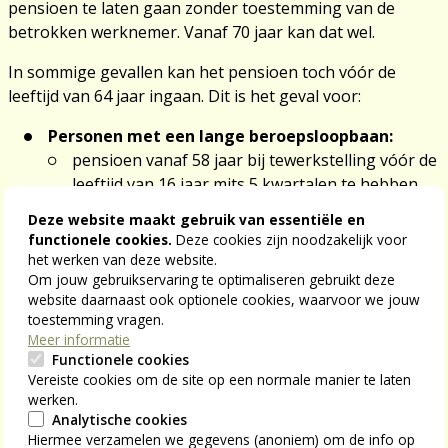
pensioen te laten gaan zonder toestemming van de
betrokken werknemer. Vanaf 70 jaar kan dat wel.
In sommige gevallen kan het pensioen toch vóór de
leeftijd van 64 jaar ingaan. Dit is het geval voor:
Personen met een lange beroepsloopbaan:
pensioen vanaf 58 jaar bij tewerkstelling vóór de
leeftijd van 16 jaar mits 5 kwartalen te hebben
gewerkt voor het einde van het kalenderjaar van
Deze website maakt gebruik van essentiële en
je 16e verjaardag (of 4 als je geboren bent in het
functionele cookies.
Deze cookies zijn noodzakelijk voor
laatste kwartaal).
het werken van deze website.
Om jouw gebruikservaring te optimaliseren gebruikt deze
Pensioen vanaf 60 jaar bij tewerkstelling vóór de
website daarnaast ook optionele cookies, waarvoor we jouw
leeftijd van 18 jaar mits 5 kwartalen te hebben
toestemming vragen.
gewerkt vóór de leeftijd van 18 jaar (of 4 als je
Meer informatie
geboren bent in het laatste kwartaal).
Functionele cookies
Vereiste cookies om de site op een normale manier te laten
Pensioen tussen de 60 en 62 jaar (afhankelijk
werken.
van het geboortejaar) bij tewerkstelling vóór de
Analytische cookies
leeftijd van 20 jaar mits 5 kwartalen te hebben
Hiermee verzamelen we gegevens (anoniem) om de info op