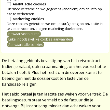
voorschot.
Analytische cookies
Hiermee verzamelen we gegevens (anoniem) om de info op
3. Gebruik steeds je officiële naam en voornaam (zoals op
site te verbeteren.
de identiteitskaart). Onkosten als gevolg van het
Marketing cookies
opgeven van een foute naam vallen ten laste van de
Deze cookies gebruiken we om je surfgedrag op onze site in
te zetten voor onze eigen marketing doeleinden.
deelnemer.
Bewaar voorkeuren
mming intrekken
4. Het
voorschot
bedraagt 30 procent van de totale
Enkel noodzakelijke cookies aanvaarden
reissom zoals vermeld in de brochure en is te betalen
Aanvaard alle cookies
binnen de acht dagen na ontvangst van de factuur.
De betaling geldt als bevestiging van het reiscontract.
Indien je nalaat, ook na aanmaning, om het voorschot te
betalen heeft S-Plus het recht om de overeenkomst te
beëindigen met de dossierkost ten laste van de
kandidaat-reiziger.
Het saldo betaal je ten laatste zes weken voor vertrek. De
betalingsdatum staat vermeld op de factuur die je
ontvangt. Bij inschrijving minder dan acht weken voor