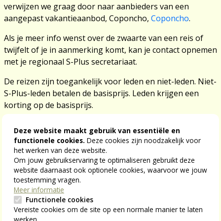
verwijzen we graag door naar aanbieders van een
aangepast vakantieaanbod, Coponcho,
Coponcho
.
Als je meer info wenst over de zwaarte van een reis of
twijfelt of je in aanmerking komt, kan je contact opnemen
met je regionaal S-Plus secretariaat.
De reizen zijn toegankelijk voor leden en niet-leden. Niet-
S-Plus-leden betalen de basisprijs. Leden krijgen een
korting op de basisprijs.
Artikel 2:
Inschrijving, voorschot en betaling
Deze website maakt gebruik van essentiële en
functionele cookies.
Deze cookies zijn noodzakelijk voor
1. Inschrijven kan
via verschillende kanalen.
het werken van deze website.
Om jouw gebruikservaring te optimaliseren gebruikt deze
Via het regionaal S-Plus secretariaat
website daarnaast ook optionele cookies, waarvoor we jouw
toestemming vragen.
Via de online inschrijvingsprocedure op
www.s-
Meer informatie
plusvzw.be
.
Functionele cookies
Vereiste cookies om de site op een normale manier te laten
2. Je inschrijving is pas definitief na betaling van het
werken.