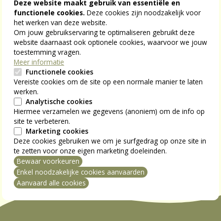
Deze website maakt gebruik van essentiële en
functionele cookies.
Deze cookies zijn noodzakelijk voor
Voorzitter:
Leona Detiège
het werken van deze website.
Ondervoorzitter:
Maaike Geryl
Om jouw gebruikservaring te optimaliseren gebruikt deze
Secretaris/penningmeester:
Ruben Schoonackers
website daarnaast ook optionele cookies, waarvoor we jouw
toestemming vragen.
----------------------------------
Meer informatie
Functionele cookies
Extra uitgenodigd zonder stemrecht:
Vereiste cookies om de site op een normale manier te laten
werken.
Corry Maes, Landelijk verantwoordelijke S-Plus
Analytische cookies
Hiermee verzamelen we gegevens (anoniem) om de info op
Sofie Lambrechts
site te verbeteren.
Dirk Laruweere
Marketing cookies
Deze cookies gebruiken we om je surfgedrag op onze site in
te zetten voor onze eigen marketing doeleinden.
Bewaar voorkeuren
mming intrekken
Enkel noodzakelijke cookies aanvaarden
Aanvaard alle cookies